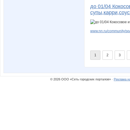
до 01/04 Кокосо
супы,карри,соу
www.nn.ru/community/sp/
1
2
3
© 2026 ООО «Сеть городских порталов» ·
Реклама н