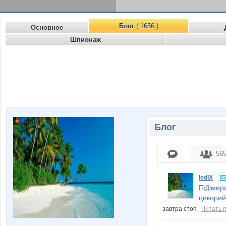
Блог
( 1656 )
Основное
Шпионаж
Блог
56
lediX
П@мира!
цикорий
завтра стоп
Читать 