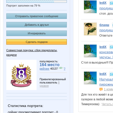
lediX
Портрет заполнен на 79 %
продукц
стоп. до
Отправить приватное сообщение
бланш
Добавить в друзья
продукц
Игнорировать
Ответьте
Сделать подарок
lediX
Совместная покупка: сбор предоплаты,
консерв
раздачи
уксусы. 
популярность:
Стоп в выходные!!! 
164 место
+22 ↑
рейтинг
40137
?
lediX
Натурал
Привилегированный
пользователь
8
пирожны
уровня
1 ком
Для тех кто живёт в 
галерее в любой моме
Тимирязева)
Читать
Статистика портрета:
сейчас просматривают портрет - 0