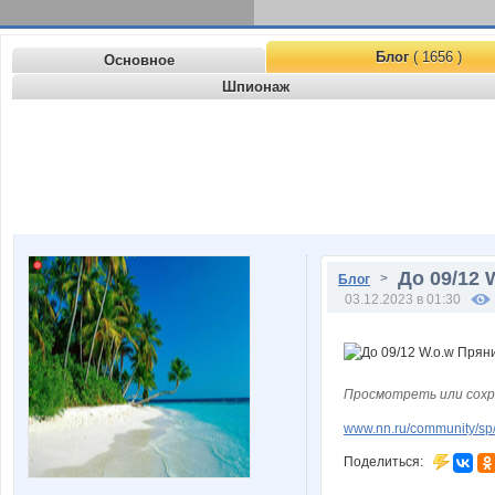
Блог
( 1656 )
Основное
Шпионаж
До 09/12 
>
Блог
03.12.2023 в 01:30
Просмотреть или сохр
www.nn.ru/community/sp/
Поделиться: