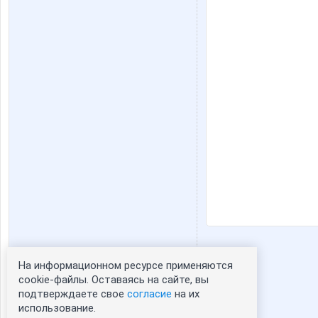
На информационном ресурсе применяются
Статистика портрета:
cookie-файлы. Оставаясь на сайте, вы
подтверждаете свое
согласие
на их
сейчас просматривают портрет - 0
использование.
зарегистрированные пользователи