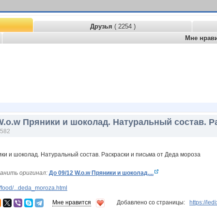
Друзья
( 2254 )
Мне нрав
W.о.w Пряники и шоколад. Натуральный состав. Р
582
анить оригинал:
До 09/12 W.о.w Пряники и шоколад....
food/...deda_moroza.html
Мне нравится
Добавлено со страницы:
https://l