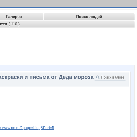
Галерея
Поиск людей
ится
( 110 )
аскраски и письма от Деда мороза
edix.www.nn.ru/?page=blog&Part=5