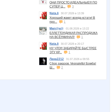
ОНИ ПРОСТО ИДЕАЛЬНЫЕ!!! ПО
СУПЕР Ц...
3
Nata.li
30.07.2026 в 13:39
Хороший жакет всегда кстати! В
про...
1
Мил@н@
01.08.2026 в 13:22
ЕЛЛЕТТО!!!ДИКАЯ РАСПРОДАЖА
НА ВСЁ!!!ФИНАЛ!
1
Nata.li
30.07.2026 в 20:17
НУ ЧТО!!! ЗАБИРАЙТЕ БЫСТРЕЕ
ЭТУ КР...
1
Лана2212
31.07.2026 в 09:55
Сбор заказов. Vesnaletto! Бомба!
Ш...
2