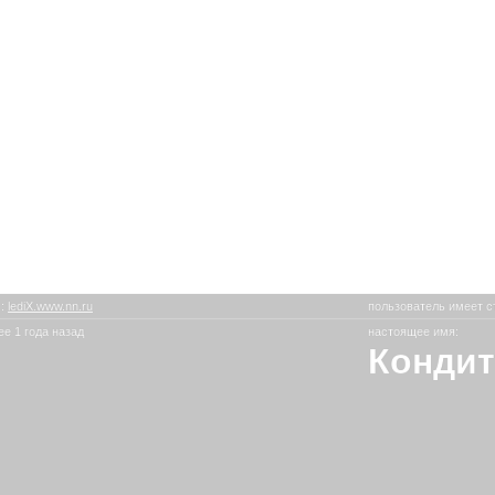
X
:
lediX.www.nn.ru
пользователь имеет с
е 1 года назад
настоящее имя:
Кондит