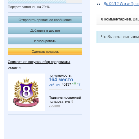
До 09/12 W.о.w Прян
Портрет заполнен на 79 %
0 комментариев
. Ва
Отправить приватное сообщение
Добавить в друзья
Чтобы оставлять ко
Игнорировать
Сделать подарок
Совместная покупка: сбор предоплаты,
раздачи
популярность:
164 место
+22 ↑
рейтинг
40137
?
Привилегированный
пользователь
8
уровня