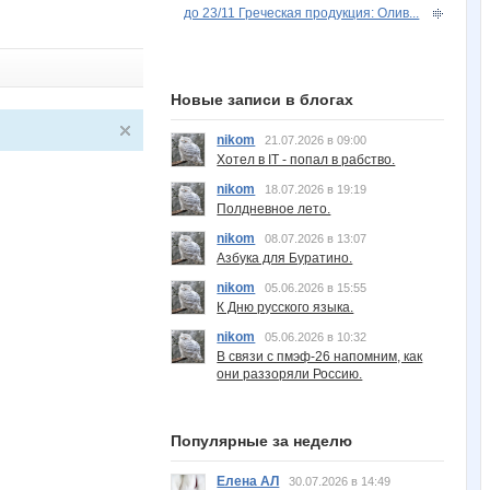
до 23/11 Греческая продукция: Олив...
Новые записи в блогах
nikom
21.07.2026 в 09:00
Хотел в IT - попал в рабство.
nikom
18.07.2026 в 19:19
Полдневное лето.
nikom
08.07.2026 в 13:07
Азбука для Буратино.
nikom
05.06.2026 в 15:55
К Дню русского языка.
nikom
05.06.2026 в 10:32
В связи с пмэф-26 напомним, как
они раззоряли Россию.
Популярные за неделю
Елена АЛ
30.07.2026 в 14:49