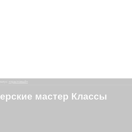
татус
«трастовый»
ерские мастер Классы